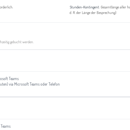
orderlich.
Stunden-Kontingent:
Gesamtlänge aller ho
d. R. der Länge der Besprechung)
chzeitig gebucht werden.
rosoft Teams
nuten) via Microsoft Teams oder Telefon
t Teams