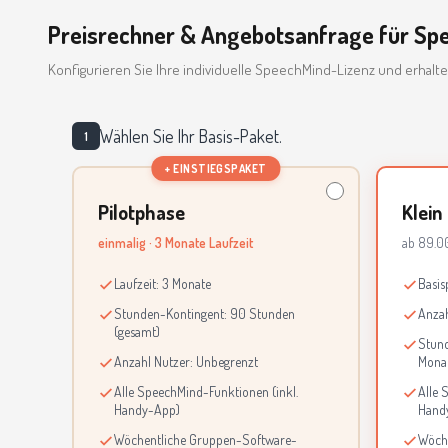
Preisrechner & Angebotsanfrage für Sp
Konfigurieren Sie Ihre individuelle SpeechMind-Lizenz und erhalte
Wählen Sie Ihr Basis-Paket.
1
+ EINSTIEGSPAKET
Pilotphase
Klein
einmalig · 3 Monate Laufzeit
ab 89.0
Laufzeit: 3 Monate
Basis
Stunden-Kontingent: 90 Stunden
Anzah
(gesamt)
Stund
Anzahl Nutzer: Unbegrenzt
Monat
Alle SpeechMind-Funktionen (inkl.
Alle 
Handy-App)
Hand
Wöchentliche Gruppen-Software-
Wöch