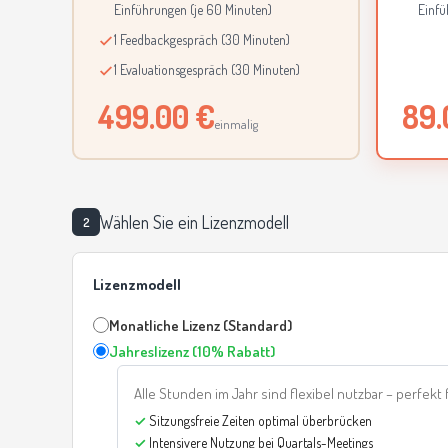
Einführungen (je 60 Minuten)
Einfü
1 Feedbackgespräch (30 Minuten)
1 Evaluationsgespräch (30 Minuten)
499.00 €
89.
einmalig
Wählen Sie ein Lizenzmodell
2
Lizenzmodell
Monatliche Lizenz (Standard)
Jahreslizenz (10% Rabatt)
Alle Stunden im Jahr sind flexibel nutzbar – perfe
Sitzungsfreie Zeiten optimal überbrücken
Intensivere Nutzung bei Quartals-Meetings