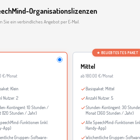
eechMind-Organisationslizenzen
n Sie ein verbindliches Angebot per E-Mail.
★ BELIEBTESTES PAKET
Mittel
0 €/Monat
ab 180.00 €/Monat
paket: Klein
Basispaket: Mittel
l Nutzer: 2
Anzahl Nutzer: 5
en-Kontingent: 10 Stunden /
Stunden-Kontingent: 30 Stunde
 (120 Stunden / Jahr)
Monat (360 Stunden / Jahr)
SpeechMind-Funktionen (inkl.
Alle SpeechMind-Funktionen (ink
y-App)
Handy-App)
entliche Gruppen-Software-
Wöchentliche Gruppen-Softwar