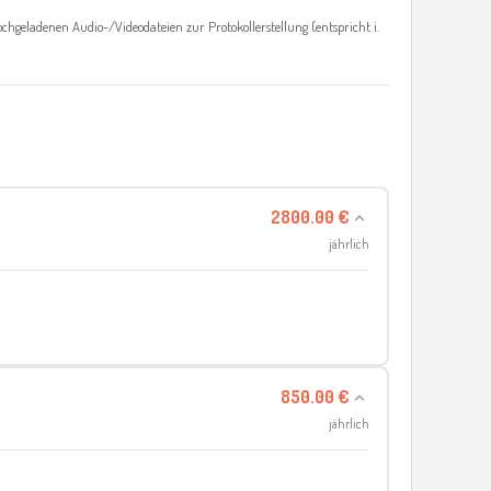
chgeladenen Audio-/Videodateien zur Protokollerstellung (entspricht i.
2800.00 €
jährlich
850.00 €
jährlich